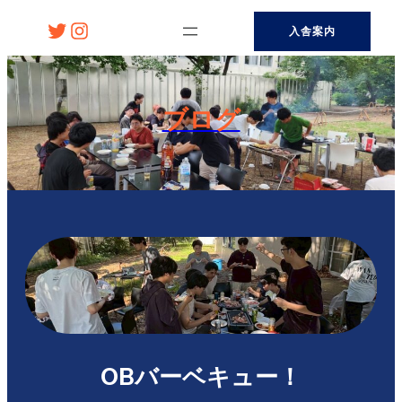
内
Twitter
Instagram
入舎案内
容
を
ス
キ
ブログ
ッ
プ
OBバーベキュー！