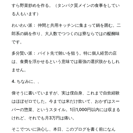
すら野菜炒めを作る。（タンパク質メインの食事をしてい
る人もいます）
わいわい派： 仲間と共用キッチンに集まって鍋を囲む。二
郎系の鍋を作り、大人数でつつくのは寮ならではの醍醐味
です。
多分賢い派： バイト先で賄いを狙う。特に個人経営の店
は、食費を浮かせるという意味では最強の選択肢かもしれ
ません。
4. ちなみに、、
偉そうに書いていますが、実は僕自身、これまで自炊経験
はほぼゼロでした。今までは米だけ炊いて、おかずはスー
パーの惣菜、というスタイル。1日1,000円以内には収まる
けれど、それでも月3万円は痛い。
そこでついに決心し、本日、このブログを書く前になん