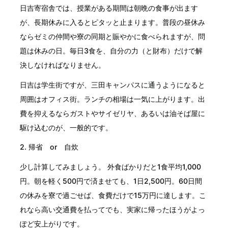
日吉寄宿舎では、授業がある期間は朝晩の食事が出ます
が、長期休みに入るとピタッと止まります。普段の昼休み
ならゼミの仲間や寮の同期と賑やかに食べられますが、問
題は休みの日。毎日3食を、自分の力（と財布）だけで解
決しなければなりません。
日吉は学生街ですが、三田キャンパスに通うようになると
周囲はオフィス街。ランチの相場は一気に上がります。出
費を抑えるならガストやサイゼリヤ、あるいは油そば屋に
駆け込むのが、一般的です。
2. 帰省 or 自炊
少し計算してみましょう。 外食ばかりだと1食平均1,000
円。朝を軽く500円で済ませても、1日2,500円。60日間
の休みを寮で過ごせば、食費だけで15万円に達します。こ
れなら高い交通費を払ってでも、実家に帰ったほうがよっ
ぽど安上がりです。