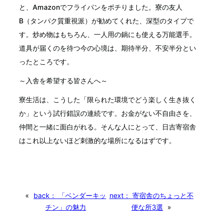
と、Amazonでフライパンをポチりました。寮の友人
B（タンパク質重視派）が勧めてくれた、深型のタイプで
す。炒め物はもちろん、一人用の鍋にも使える万能選手。
道具が届くのを待つ今の心境は、期待半分、不安半分とい
ったところです。
～入舎を希望する皆さんへ～
寮生活は、こうした「限られた環境でどう楽しく生き抜く
か」という試行錯誤の連続です。お金がない不自由さを、
仲間と一緒に面白がれる。そんな人にとって、日吉寄宿舎
はこれ以上ないほど刺激的な場所になるはずです。
«
back：
「ベンダーキッ
next：
寄宿舎のちょっと不
チン」の魅力
便な所3選
»