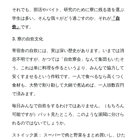
それでも、部活やバイト、研究のために寮に残る道を選ぶ
学生は多い。そんな我々がどう過ごすのか、それが
「自
炊」
です。
3. 寮の自炊文化
寄宿舎の自炊には、実は深い歴史があります。いまでは消
息不明ですが、かつては「自炊寮会」なんて集団もいたそ
う。これは単に料理を作るというより、みんなで協力して
安くすませるという作戦です。一人で食べるなら高くつく
食材も、大勢で割り勘して大鍋で煮込めば、一人頭数百円
で済みます。
毎日みんなで自炊をするわけではありません。（もちろん
可能ですが）パット見たところ、このような派閥に分けら
れるのではないでしょうか。
ストイック派： スーパーで肉と野菜をまとめ買いし、ひた